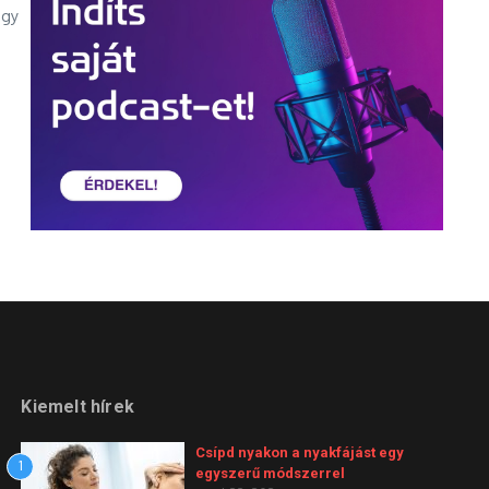
ogy
Kiemelt hírek
Csípd nyakon a nyakfájást egy
1
egyszerű módszerrel