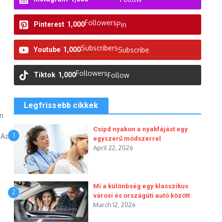
Followers
Pinterest
1,000
Pin
Subscribers
Youtube
1,000
Subscribe
Followers
Tiktok
1,000
Follow
Legfrissebb cikkek
n
Csípd nyakon a nyakfájást egy
1
 Az
egyszerű módszerrel
April 22, 2026
Mi a különbség egy klasszikus
2
városi és országúti autó között
March 12, 2026