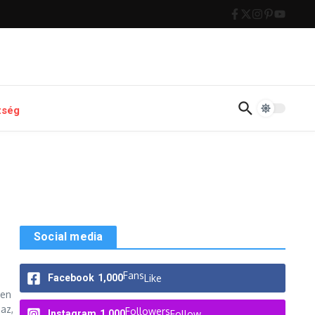
zség
Social media
Fans
Facebook
1,000
Like
yen
az,
Followers
Instagram
1,000
Follow