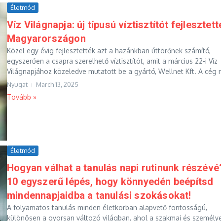
Életmód
Víz Világnapja: új típusú víztisztítót fejlesztet
Magyarországon
Közel egy évig fejlesztették azt a hazánkban úttörőnek számító,
egyszerűen a csapra szerelhető víztisztítót, amit a március 22-i Víz
Világnapjához közeledve mutatott be a gyártó,​ Wellnet Kft. A cég n
Nyugat
March 13, 2025
Tovább »
Életmód
Hogyan válhat a tanulás napi rutinunk részévé
10 egyszerű lépés, hogy könnyedén beépítsd
mindennapjaidba a tanulási szokásokat!
A folyamatos tanulás minden életkorban alapvető fontosságú,
különösen a gyorsan változó világban, ahol a szakmai és személy