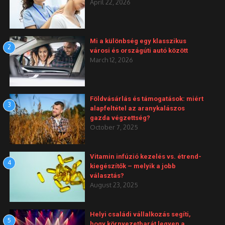
April 22, 2026
Mi a különbség egy klasszikus
2
városi és országúti autó között
March 12, 2026
Földvásárlás és támogatások: miért
3
alapfeltétel az aranykalászos
gazda végzettség?
October 7, 2025
Vitamin infúzió kezelés vs. étrend-
4
kiegészítők – melyik a jobb
választás?
August 23, 2025
Helyi családi vállalkozás segíti,
5
hogy környezetbarát legyen a