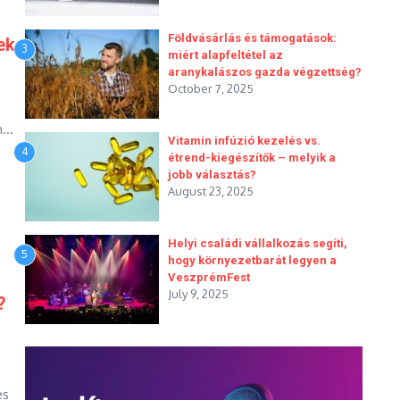
Földvásárlás és támogatások:
tek
3
miért alapfeltétel az
aranykalászos gazda végzettség?
October 7, 2025
...
Vitamin infúzió kezelés vs.
4
étrend-kiegészítők – melyik a
jobb választás?
August 23, 2025
Helyi családi vállalkozás segíti,
5
hogy környezetbarát legyen a
VeszprémFest
July 9, 2025
?
es