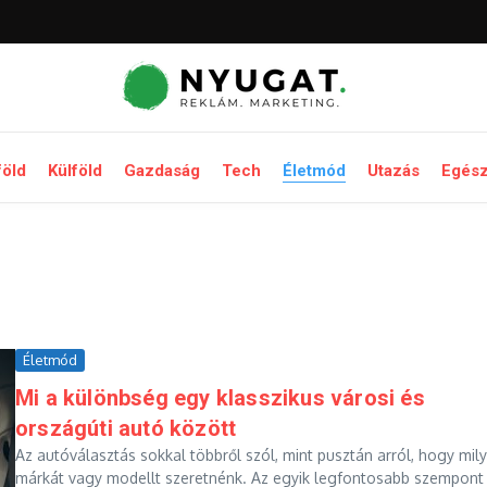
föld
Külföld
Gazdaság
Tech
Életmód
Utazás
Egés
Életmód
Mi a különbség egy klasszikus városi és
országúti autó között
Az autóválasztás sokkal többről szól, mint pusztán arról, hogy mil
márkát vagy modellt szeretnénk. Az egyik legfontosabb szempont 