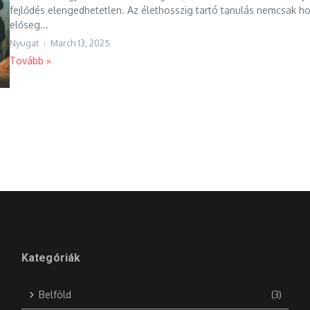
fejlődés elengedhetetlen. Az élethosszig tartó tanulás nemcsak h
előseg...
Nyugat
March 13, 2025
Tovább »
Kategóriák
Belföld
(3)