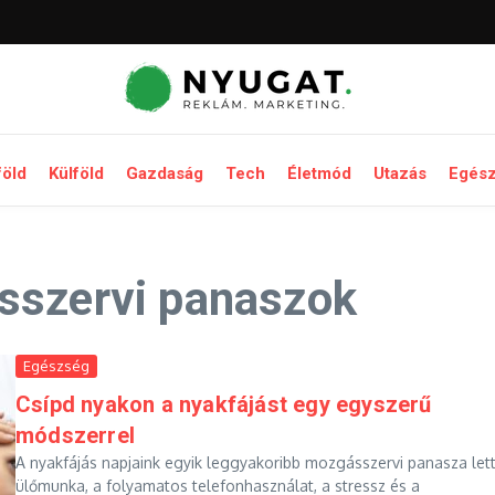
föld
Külföld
Gazdaság
Tech
Életmód
Utazás
Egés
sszervi panaszok
Egészség
Csípd nyakon a nyakfájást egy egyszerű
módszerrel
A nyakfájás napjaink egyik leggyakoribb mozgásszervi panasza lett
ülőmunka, a folyamatos telefonhasználat, a stressz és a