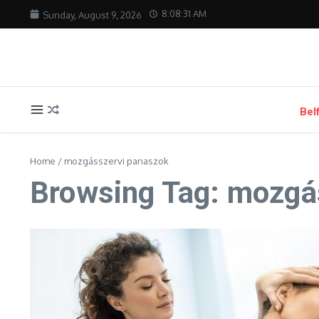
Skip to content
8:08:31 AM
Sunday, August 9, 2026
Bel
Home
/
mozgásszervi panaszok
Browsing Tag: mozgá