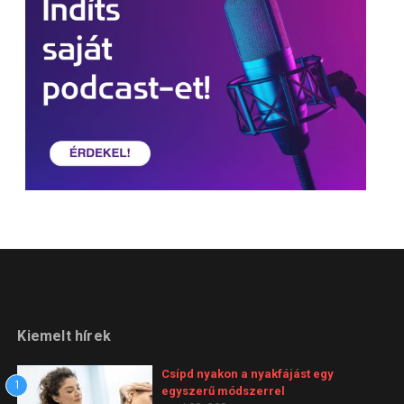
Kiemelt hírek
Csípd nyakon a nyakfájást egy
1
egyszerű módszerrel