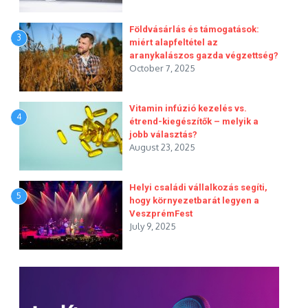
Földvásárlás és támogatások:
3
miért alapfeltétel az
aranykalászos gazda végzettség?
October 7, 2025
Vitamin infúzió kezelés vs.
4
étrend-kiegészítők – melyik a
jobb választás?
August 23, 2025
Helyi családi vállalkozás segíti,
5
hogy környezetbarát legyen a
VeszprémFest
July 9, 2025