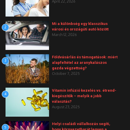
April 22, 2026
Mi a különbség egy klasszikus
2
városi és országúti autó között
March 12, 2026
Földvásárlás és támogatások: miért
3
alapfeltétel az aranykalászos
gazda végzettség?
October 7, 2025
Vitamin infúzió kezelés vs. étrend-
4
kiegészítők – melyik a jobb
választás?
August 23, 2025
Helyi családi vállalkozás segíti,
5
hogy környezetbarát legyen a