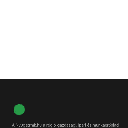
A Nyugatrmk.hu a régió gazdasági, ipari és munkaerőpiaci