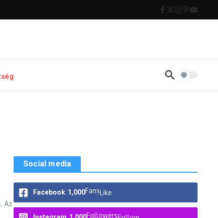
zség
Social media
Fans
Facebook
1,000
Like
. Az
Followers
Instagram
1,000
Follow