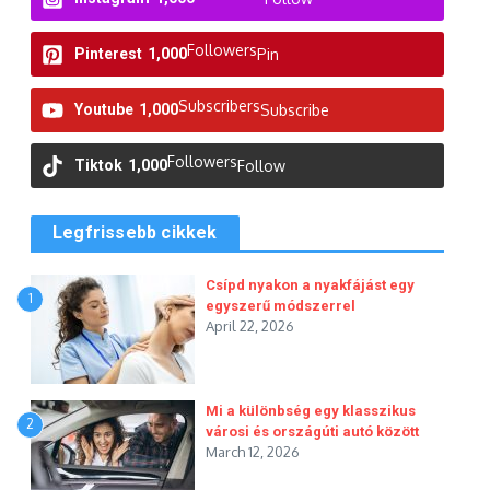
Followers
Pinterest
1,000
Pin
Subscribers
Youtube
1,000
Subscribe
Followers
Tiktok
1,000
Follow
Legfrissebb cikkek
Csípd nyakon a nyakfájást egy
1
egyszerű módszerrel
April 22, 2026
Mi a különbség egy klasszikus
2
városi és országúti autó között
March 12, 2026