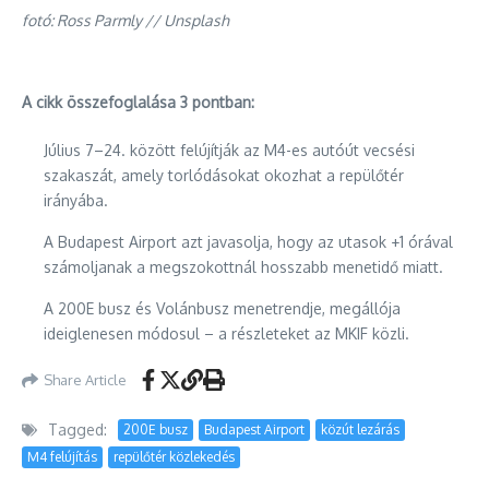
fotó: Ross Parmly // Unsplash
A cikk összefoglalása 3 pontban:
Július 7–24. között felújítják az M4-es autóút vecsési
szakaszát, amely torlódásokat okozhat a repülőtér
irányába.
A Budapest Airport azt javasolja, hogy az utasok +1 órával
számoljanak a megszokottnál hosszabb menetidő miatt.
A 200E busz és Volánbusz menetrendje, megállója
ideiglenesen módosul – a részleteket az MKIF közli.
Share Article
Tagged:
200E busz
Budapest Airport
közút lezárás
M4 felújítás
repülőtér közlekedés