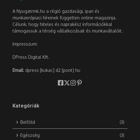
A Nyugatrmk.hu a régió gazdasági, ipari és
munkaerőpiaci híreinek független online magazinja.
Célunk, hogy hiteles és naprakész információkkal
támogassuk a térség vállalkozásait és munkavállalóit.
Impresszum:
DPress Digital Kft.
Email
: dpress [kukac] d2 [pont] hu
Kategóriák
Belföld
(3)
Egészség
(3)