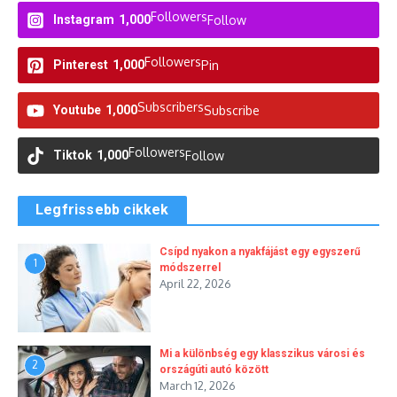
Followers
Instagram
1,000
Follow
Followers
Pinterest
1,000
Pin
Subscribers
Youtube
1,000
Subscribe
Followers
Tiktok
1,000
Follow
Legfrissebb cikkek
Csípd nyakon a nyakfájást egy egyszerű
1
módszerrel
April 22, 2026
Mi a különbség egy klasszikus városi és
2
országúti autó között
March 12, 2026