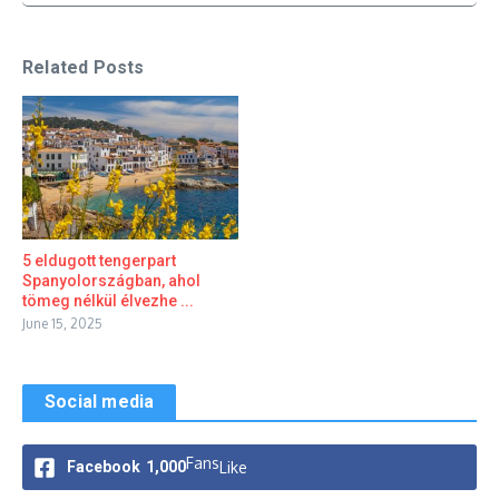
Related Posts
5 eldugott tengerpart
Spanyolországban, ahol
tömeg nélkül élvezhe ...
June 15, 2025
Social media
Fans
Facebook
1,000
Like