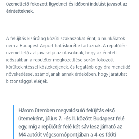
üzemeltető fokozott figyelmet és időbeni indulást javasol az
érintetteknek.
A felújítás kizárólag közúti szakaszokat érint, a munkálatok
nem a Budapest Airport hatáskörébe tartoznak. A repülőtér-
üzemeltető azt javasolja az utasoknak, hogy az érintett
időszakban a repülőtér megközelítése során fokozott
körültekintéssel közlekedjenek, és legalább egy óra menetidő-
növekedéssel számoljanak annak érdekében, hogy járatukat
biztonsággal elérjék.
Három ütemben megvalósuló felújítás első
ütemeként, július 7. -és 11. között Budapest felé
egy, míg a repülőtér felé két sáv lesz járható az
M4 autóút végcsomópontjában a 4-es főúti