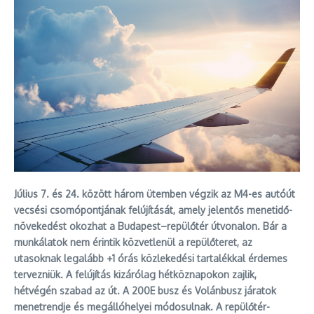
Július 7. és 24. között három ütemben végzik az M4-es autóút
vecsési csomópontjának felújítását, amely jelentős menetidő-
növekedést okozhat a Budapest–repülőtér útvonalon. Bár a
munkálatok nem érintik közvetlenül a repülőteret, az
utasoknak legalább +1 órás közlekedési tartalékkal érdemes
tervezniük. A felújítás kizárólag hétköznapokon zajlik,
hétvégén szabad az út. A 200E busz és Volánbusz járatok
menetrendje és megállóhelyei módosulnak. A repülőtér-