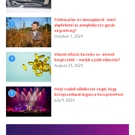
Földvásárlás és támogatások: miért
3
alapfeltétel az aranykalászos gazda
végzettség?
October 7, 2025
Vitamin infúzió kezelés vs. étrend-
4
kiegészítők – melyik a jobb választás?
August 23, 2025
Helyi családi vállalkozás segíti, hogy
5
környezetbarát legyen a VeszprémFest
July 9, 2025