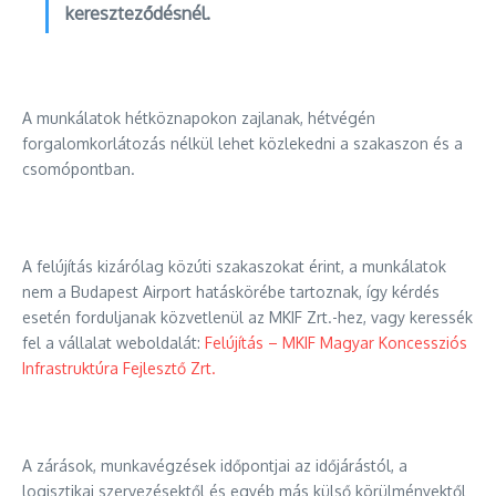
kereszteződésnél.
A munkálatok hétköznapokon zajlanak, hétvégén
forgalomkorlátozás nélkül lehet közlekedni a szakaszon és a
csomópontban.
A felújítás kizárólag közúti szakaszokat érint, a munkálatok
nem a Budapest Airport hatáskörébe tartoznak, így kérdés
esetén forduljanak közvetlenül az MKIF Zrt.-hez, vagy keressék
fel a vállalat weboldalát:
Felújítás – MKIF Magyar Koncessziós
Infrastruktúra Fejlesztő Zrt.
A zárások, munkavégzések időpontjai az időjárástól, a
logisztikai szervezésektől és egyéb más külső körülményektől