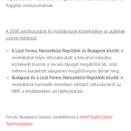
függően módosulhatnak.
A 200E autóbuszjárat és Volánbuszok közlekedése az alábbiak
szerint módosul:
A Liszt Ferenc Nemzetközi Repülőtér és Budapest között:
A
munkálatok teljes időszaka alatt a belváros irányába
közlekedő buszok a Vecsés-Nyugat megállótól kb. száz
méterre kialakított ideiglenes megállóhelyen állnak meg.
Budapest és a Liszt Ferenc Nemzetközi Repülőtér között:
A
munkálatok harmadik ütemében várható változásokról az
MKIF a későbbiekben ad tájékoztatást.
Forrás: Budapest Airport, továbbította a
Helló Sajtó! Üzleti
Sajtószolgálat
.