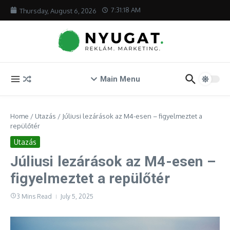
Skip to content
7:31:18 AM
Thursday, August 6, 2026
Main Menu
Home
/
Utazás
/
Júliusi lezárások az M4-esen – figyelmeztet a
repülőtér
Utazás
Júliusi lezárások az M4-esen –
figyelmeztet a repülőtér
3 Mins Read
July 5, 2025