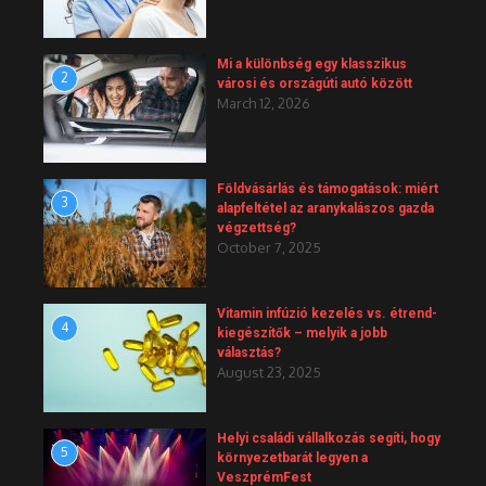
Mi a különbség egy klasszikus
2
városi és országúti autó között
March 12, 2026
Földvásárlás és támogatások: miért
3
alapfeltétel az aranykalászos gazda
végzettség?
October 7, 2025
Vitamin infúzió kezelés vs. étrend-
4
kiegészítők – melyik a jobb
választás?
August 23, 2025
Helyi családi vállalkozás segíti, hogy
5
környezetbarát legyen a
VeszprémFest