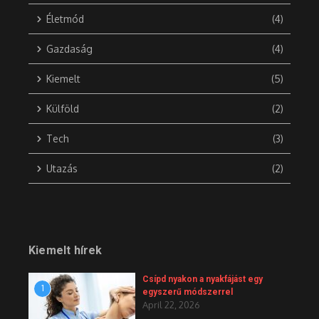
Életmód
(4)
Gazdaság
(4)
Kiemelt
(5)
Külföld
(2)
Tech
(3)
Utazás
(2)
Kiemelt hírek
Csípd nyakon a nyakfájást egy
1
egyszerű módszerrel
April 22, 2026