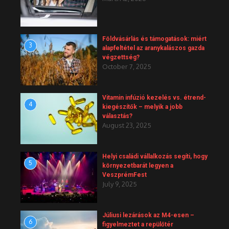
Földvásárlás és támogatások: miért
3
alapfeltétel az aranykalászos gazda
végzettség?
October 7, 2025
Vitamin infúzió kezelés vs. étrend-
4
kiegészítők – melyik a jobb
választás?
August 23, 2025
Helyi családi vállalkozás segíti, hogy
5
környezetbarát legyen a
VeszprémFest
July 9, 2025
Júliusi lezárások az M4-esen –
6
figyelmeztet a repülőtér