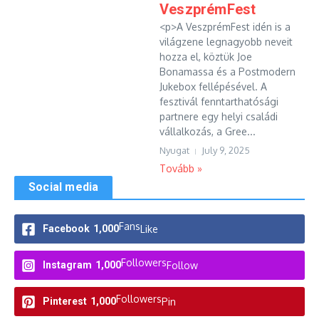
VeszprémFest
<p>A VeszprémFest idén is a
világzene legnagyobb neveit
hozza el, köztük Joe
Bonamassa és a Postmodern
Jukebox fellépésével. A
fesztivál fenntarthatósági
partnere egy helyi családi
vállalkozás, a Gree...
Nyugat
July 9, 2025
Tovább »
Social media
Fans
Facebook
1,000
Like
Followers
Instagram
1,000
Follow
Followers
Pinterest
1,000
Pin