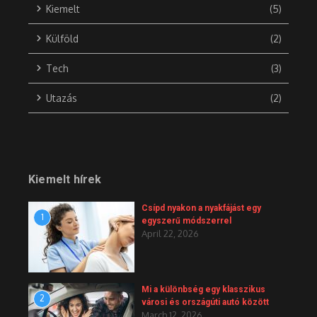
Kiemelt
(5)
Külföld
(2)
Tech
(3)
Utazás
(2)
Kiemelt hírek
Csípd nyakon a nyakfájást egy
1
egyszerű módszerrel
April 22, 2026
Mi a különbség egy klasszikus
2
városi és országúti autó között
March 12, 2026