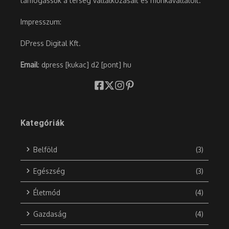
támogassuk a térség vállalkozásait és munkavállalóit.
Impresszum:
DPress Digital Kft.
Email
: dpress [kukac] d2 [pont] hu
Kategóriák
Belföld
(3)
Egészség
(3)
Életmód
(4)
Gazdaság
(4)