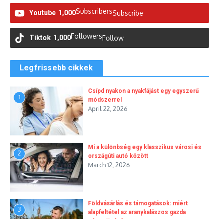
Subscribers
Youtube
1,000
Subscribe
Followers
Tiktok
1,000
Follow
Legfrissebb cikkek
Csípd nyakon a nyakfájást egy egyszerű
1
módszerrel
April 22, 2026
Mi a különbség egy klasszikus városi és
2
országúti autó között
March 12, 2026
Földvásárlás és támogatások: miért
3
alapfeltétel az aranykalászos gazda